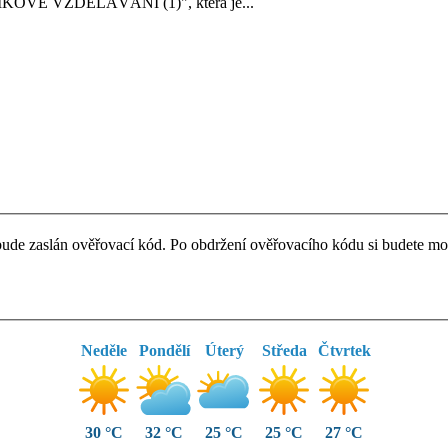
KOVÉ VZDĚLÁVÁNÍ (1)", která je...
ude zaslán ověřovací kód. Po obdržení ověřovacího kódu si budete moc
Neděle
Pondělí
Úterý
Středa
Čtvrtek
30 °C
32 °C
25 °C
25 °C
27 °C