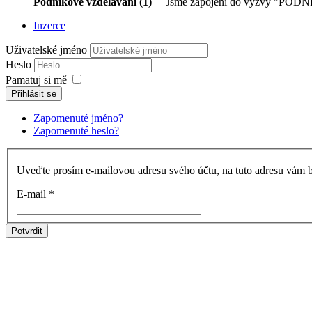
Podnikové vzdělávání (1)
Jsme zapojeni do výzvy "PODNI
Inzerce
Uživatelské jméno
Heslo
Pamatuj si mě
Přihlásit se
Zapomenuté jméno?
Zapomenuté heslo?
Uveďte prosím e-mailovou adresu svého účtu, na tuto adresu vám b
E-mail
*
Potvrdit